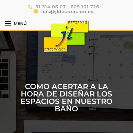
91 314 06 07
|
609 101 726
luis@jldecoracion.es
COMO ACERTAR A LA
HORA DE DISEÑAR LOS
ESPACIOS EN NUESTRO
BAÑO